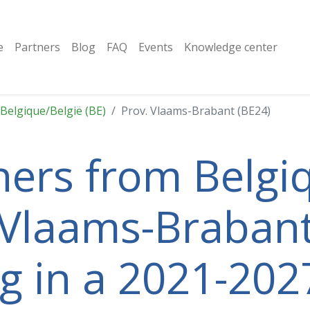
e
Partners
Blog
FAQ
Events
Knowledge center
Belgique/België (BE)
Prov. Vlaams-Brabant (BE24)
tners from Belgi
. Vlaams-Braban
ng in a 2021-202