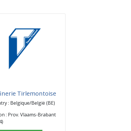
finerie Tirlemontoise
try : Belgique/België (BE)
on : Prov. Vlaams-Brabant
4)