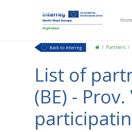
Hom
Partners
Back to Interreg
NWE
List of par
(BE) - Prov
participati