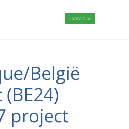
Contact us
que/België
t (BE24)
7 project