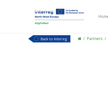
Hom
Partners
Back to Interreg
NWE